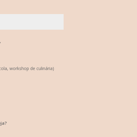
?
ícola, workshop de culinária)
eja?